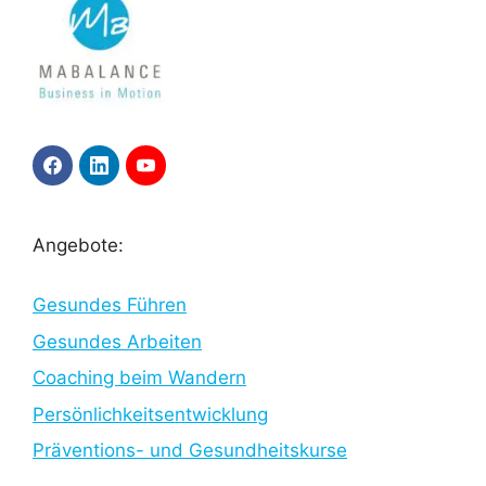
F
L
Y
a
i
o
c
n
u
e
k
T
b
e
u
Angebote:
o
d
b
o
I
e
k
n
Gesundes Führen
Gesundes Arbeiten
Coaching beim Wandern
Persönlichkeitsentwicklung
Präventions- und Gesundheitskurse