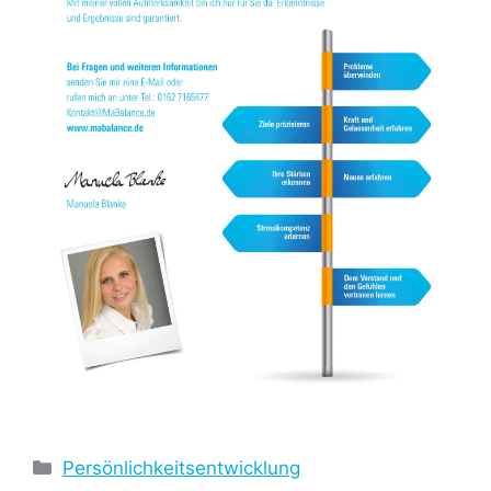
Kategorien
Persönlichkeitsentwicklung