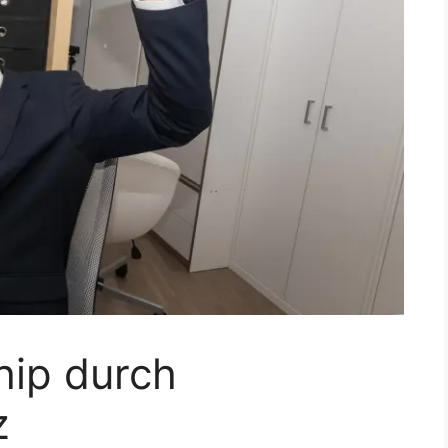
hip durch
z