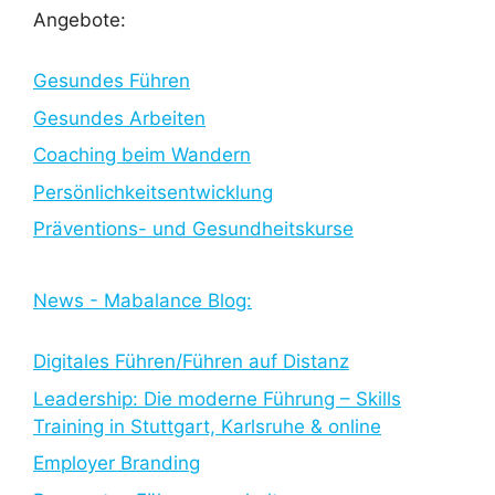
b
e
u
Angebote:
o
d
b
o
I
e
k
n
Gesundes Führen
Gesundes Arbeiten
Coaching beim Wandern
Persönlichkeitsentwicklung
Präventions- und Gesundheitskurse
News - Mabalance Blog:
Digitales Führen/Führen auf Distanz
Leadership: Die moderne Führung – Skills
Training in Stuttgart, Karlsruhe & online
Employer Branding