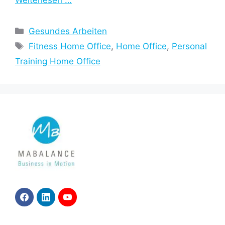
Weiterlesen …
Kategorien
Gesundes Arbeiten
Schlagwörter
Fitness Home Office
,
Home Office
,
Personal
Training Home Office
F
L
Y
a
i
o
c
n
u
e
k
T