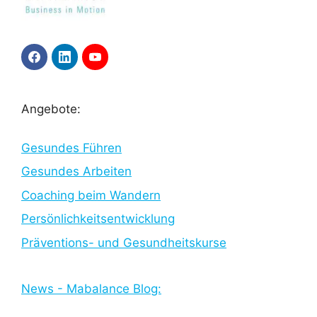
F
L
Y
a
i
o
c
n
u
e
k
T
b
e
u
Angebote:
o
d
b
o
I
e
k
n
Gesundes Führen
Gesundes Arbeiten
Coaching beim Wandern
Persönlichkeitsentwicklung
Präventions- und Gesundheitskurse
News - Mabalance Blog: