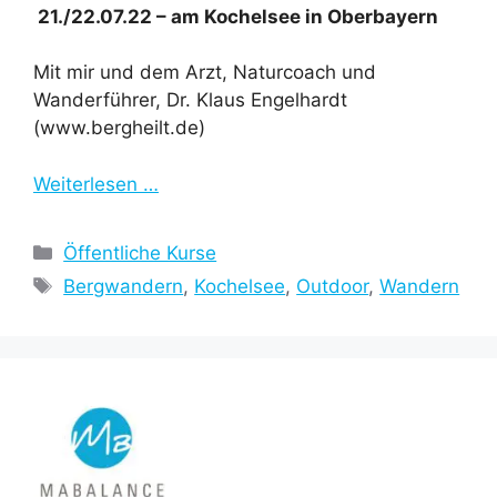
21./22.07.22 – am Kochelsee in Oberbayern
Mit mir und dem Arzt, Naturcoach und
Wanderführer, Dr. Klaus Engelhardt
(www.bergheilt.de)
Weiterlesen …
Kategorien
Öffentliche Kurse
Schlagwörter
Bergwandern
,
Kochelsee
,
Outdoor
,
Wandern