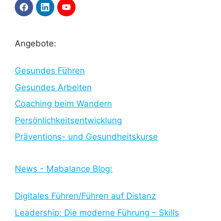
F
L
Y
a
i
o
c
n
u
e
k
T
b
e
u
Angebote:
o
d
b
o
I
e
k
n
Gesundes Führen
Gesundes Arbeiten
Coaching beim Wandern
Persönlichkeitsentwicklung
Präventions- und Gesundheitskurse
News - Mabalance Blog:
Digitales Führen/Führen auf Distanz
Leadership: Die moderne Führung – Skills