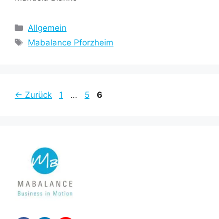
Kategorien
Allgemein
Schlagwörter
Mabalance Pforzheim
Seite
Seite
Seite
←
Zurück
1
…
5
6